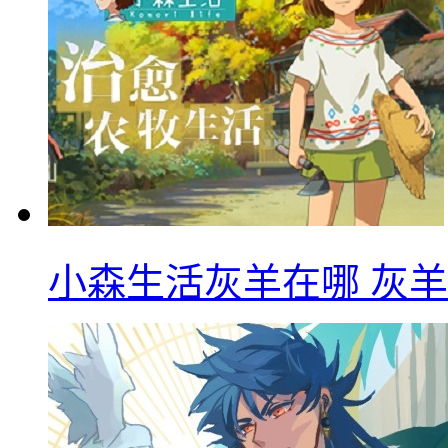
小森生活灰羊在哪 灰