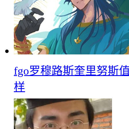
fgo罗穆路斯奎里努斯
样