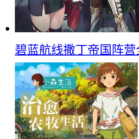
碧蓝航线撒丁帝国阵营