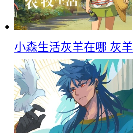
小森生活灰羊在哪 灰