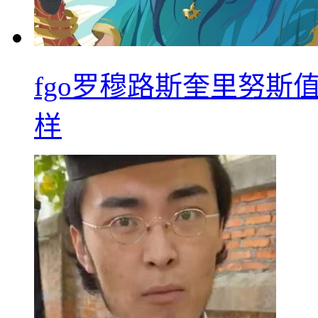
fgo罗穆路斯奎里努斯
样