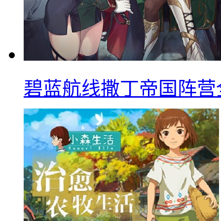
碧蓝航线撒丁帝国阵营