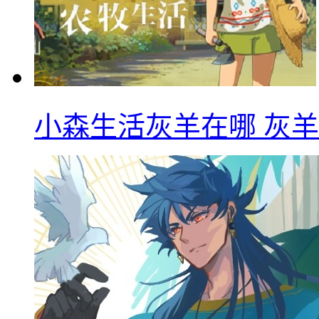
小森生活灰羊在哪 灰