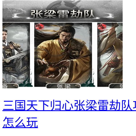
三国天下归心张梁雷劫队
怎么玩