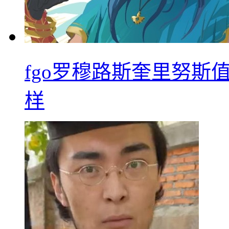
fgo罗穆路斯奎里努斯
样