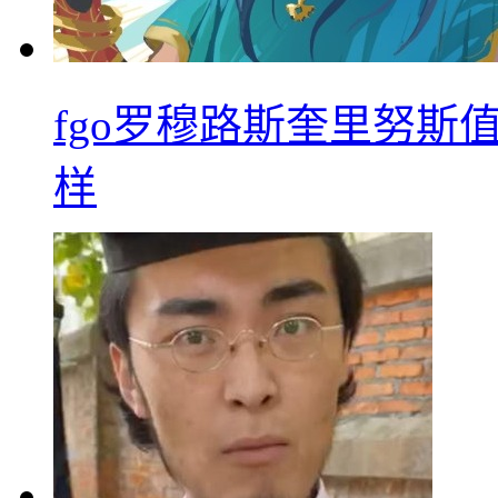
fgo罗穆路斯奎里努斯
样