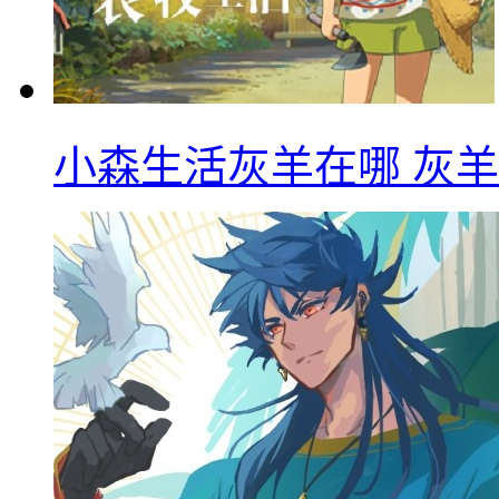
小森生活灰羊在哪 灰