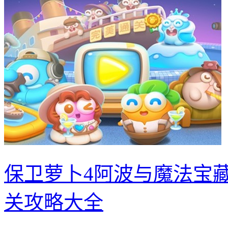
保卫萝卜4阿波与魔法宝藏第
关攻略大全