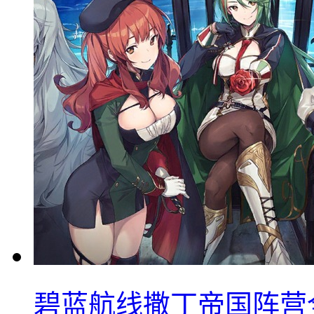
碧蓝航线撒丁帝国阵营