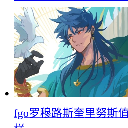
fgo罗穆路斯奎里努斯