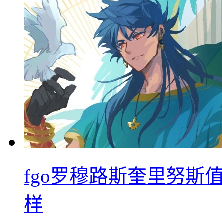
fgo罗穆路斯奎里努斯
样