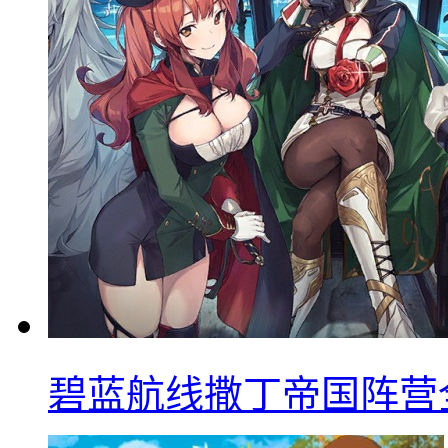
碧蓝航线撒丁帝国阵营