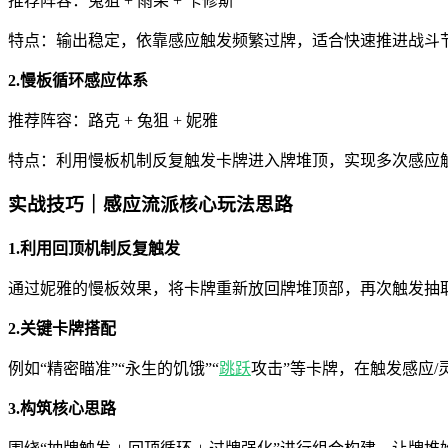
推荐阵容：兔狙 + 雨果 + 卡修斯
特点：输出稳定，依靠感应触发频繁过牌，适合快速推进战斗
2.慢板循环感应体系
推荐阵容：路克 + 兔狙 + 妮雅
特点：利用慢板机制反复触发卡牌进入牌堆顶，实现多次感应
实战技巧｜感应流派核心玩法思路
1.利用回顶机制反复触发
通过妮雅的慢板效果，将卡牌重新放回牌堆顶部，再次触发抽
2.关键卡牌搭配
例如“精密瞄准”“永生的饥饿”“
跳跃
攻击”等卡牌，在触发感应
3.构筑核心思路