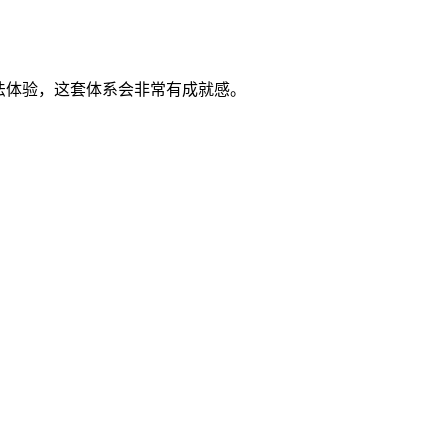
法体验，这套体系会非常有成就感。