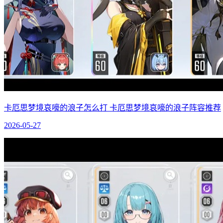
卡厄思梦境哀嚎的浪子怎么打 卡厄思梦境哀嚎的浪子阵容推荐
2026-05-27