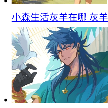
小森生活灰羊在哪 灰