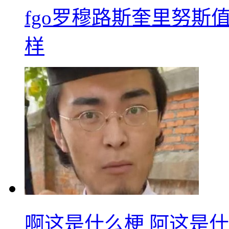
fgo罗穆路斯奎里努斯
样
啊这是什么梗 阿这是