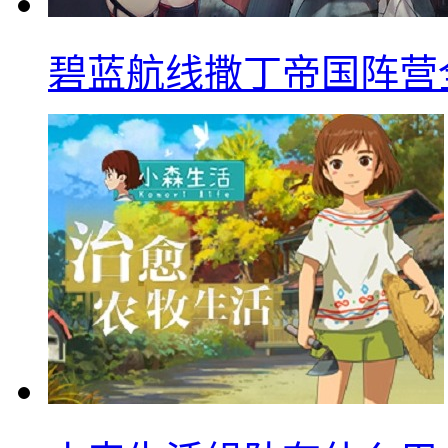
碧蓝航线撒丁帝国阵营