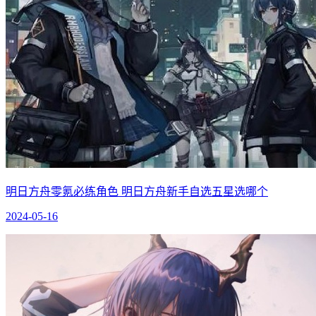
明日方舟零氪必练角色 明日方舟新手自选五星选哪个
2024-05-16