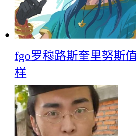
fgo罗穆路斯奎里努斯
样