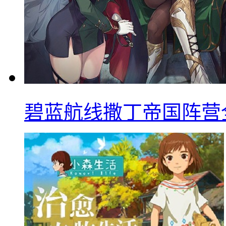
碧蓝航线撒丁帝国阵营