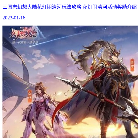
三国志幻想大陆花灯闹清河玩法攻略 花灯闹清河活动奖励介绍
2023-01-16