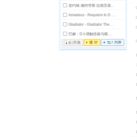
老约翰·施特劳斯 拉德茨基进行曲作品228号
Amadeus - Requiem In D Minor K626 - Richard Hickox
Gladiator - Gladiator Theme - Nic Raine
巴赫：D小调触技曲与赋格曲
全/反选
播放
加入列表