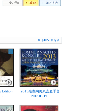
放
词
载
全/反选
播放
加入列表
全部1059张专辑
ing Quartet Op. 96 德沃夏克：钢琴五重奏 Op81/弦乐四重奏 Op96
z Edition
2013维也纳美泉宫夏季音乐会
15
2013-06-19