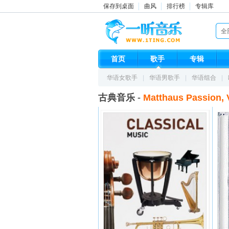
保存到桌面
曲风
排行榜
专辑库
全
首页
歌手
专辑
华语女歌手
|
华语男歌手
|
华语组合
|
古典音乐
-
Matthaus Passion, V