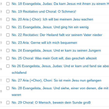
No. 18 Evangelista, Judas: Da kam Jesus mit ihnen zu einem 
18
No. 19 Rezitativo und Choral: O Schmerz!
19
No. 20 Aria (-Chor): Ich will bei meinem Jesu wachen
20
No. 21 Evangelista, Jesus: Und ging hin ein wenig
21
No. 22 Recitativo: Der Heiland fallt vor seinem Vater nieder
22
No. 23 Aria: Gerne will ich mich bequemen
23
No. 24 Evangelista, Jesus: Und er kam zu seinen Jungern
24
No. 25 Choral: Was mein Gott will, das gescheh allezeit
25
No 26 Evangelista, Jesus, Judas: Und er kam und fand sie abe
26
schlafend
No. 27 Aria (+Chor), Chori: So ist mein Jesu nun gefangen
27
No. 28 Evangelista, Jesus: Und siehe, einer von denen, die mit
28
waren
No. 29 Choral: O Mensch, bewein dein Sunde groB
29