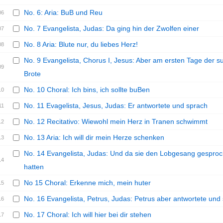
No. 6: Aria: BuB und Reu
06
No. 7 Evangelista, Judas: Da ging hin der Zwolfen einer
07
No. 8 Aria: Blute nur, du liebes Herz!
08
No. 9 Evangelista, Chorus I, Jesus: Aber am ersten Tage der 
09
Brote
No. 10 Choral: Ich bins, ich sollte buBen
10
No. 11 Evagelista, Jesus, Judas: Er antwortete und sprach
11
No. 12 Recitativo: Wiewohl mein Herz in Tranen schwimmt
12
No. 13 Aria: Ich will dir mein Herze schenken
13
No. 14 Evangelista, Judas: Und da sie den Lobgesang gespro
14
hatten
No 15 Choral: Erkenne mich, mein huter
15
No. 16 Evangelista, Petrus, Judas: Petrus aber antwortete und
16
No. 17 Choral: Ich will hier bei dir stehen
17