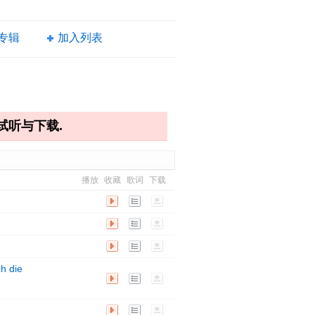
专辑
加入列表
试听与下载.
播放
收藏
歌词
下载
播
歌
下
放
词
载
播
歌
下
放
词
载
播
歌
下
h die
放
词
载
播
歌
下
放
词
载