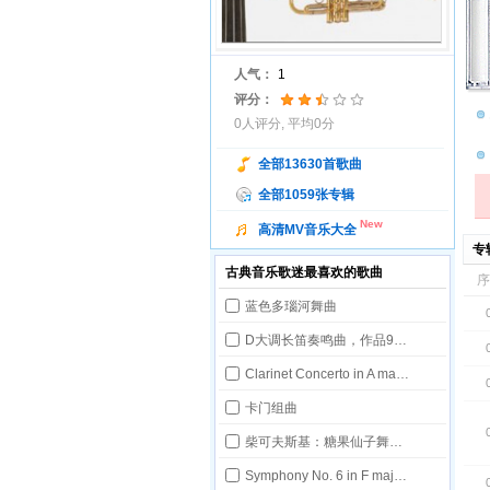
人气：
1
评分：
0
人评分, 平均
0
分
全部13630首歌曲
全部1059张专辑
New
高清MV音乐大全
专辑
古典音乐歌迷最喜欢的歌曲
序
蓝色多瑙河舞曲
D大调长笛奏鸣曲，作品94号 第一乐章：中速
Clarinet Concerto in A major, K. 622- Allegro
卡门组曲
柴可夫斯基：糖果仙子舞曲——胡桃夹子
Symphony No. 6 in F major ('Pastoral') Op. 68- Allegro ma non troppo.wma