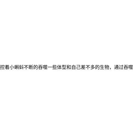
控着小蝌蚪不断的吞噬一些体型和自己差不多的生物，通过吞噬