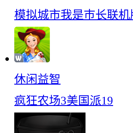
模拟城市我是巿长联机
休闲益智
疯狂农场3美国派19