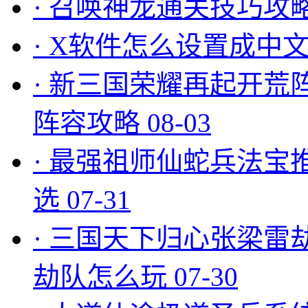
·
召唤神龙通关技巧攻
·
X软件怎么设置成中文
·
新三国荣耀再起开荒
阵容攻略
08-03
·
最强祖师仙蛇兵法宝
选
07-31
·
三国天下归心张梁雷
劫队怎么玩
07-30