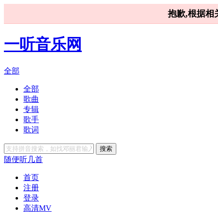
抱歉,根据相
一听音乐网
全部
全部
歌曲
专辑
歌手
歌词
搜索
随便听几首
首页
注册
登录
高清MV