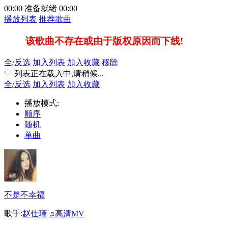
00:00
准备就绪
00:00
播放列表
推荐歌曲
该歌曲不存在或由于版权原因而下线!
全/反选
加入列表
加入收藏
移除
列表正在载入中,请稍候...
全/反选
加入列表
加入收藏
播放模式:
顺序
随机
单曲
不是不幸福
歌手:
赵仕瑾
♫高清MV