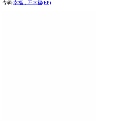
专辑:
幸福，不幸福(EP)
不是不幸福
的相关歌曲
全反选
播放
加入列表
热点推荐