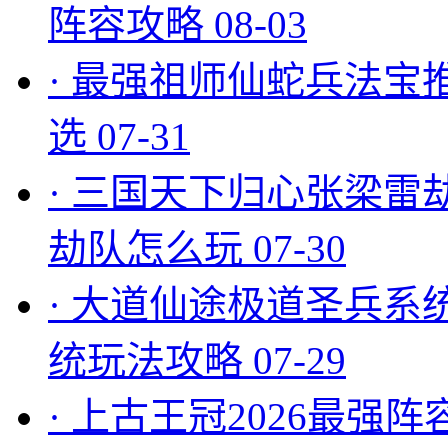
阵容攻略
08-03
·
最强祖师仙蛇兵法宝
选
07-31
·
三国天下归心张梁雷
劫队怎么玩
07-30
·
大道仙途极道圣兵系
统玩法攻略
07-29
·
上古王冠2026最强阵