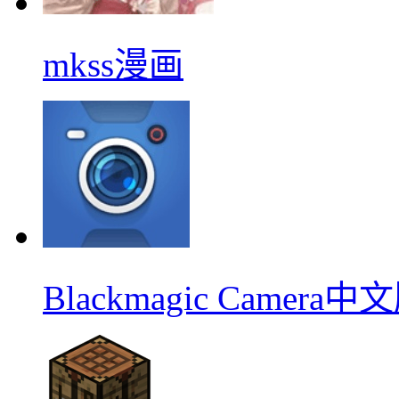
mkss漫画
Blackmagic Camera中