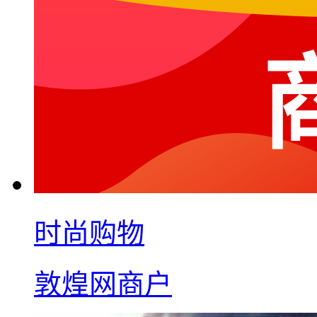
时尚购物
敦煌网商户