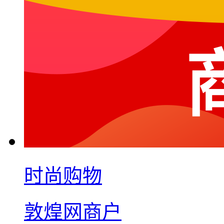
时尚购物
敦煌网商户