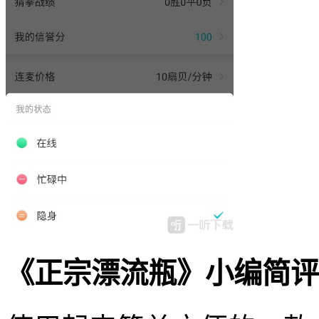
《正宗漂流瓶》小编简评