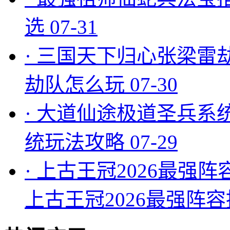
选
07-31
·
三国天下归心张梁雷
劫队怎么玩
07-30
·
大道仙途极道圣兵系
统玩法攻略
07-29
·
上古王冠2026最强阵
上古王冠2026最强阵