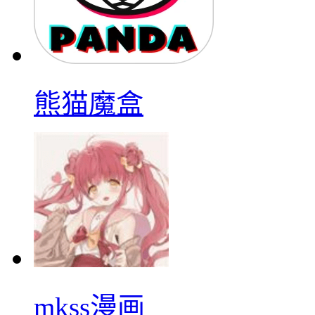
熊猫魔盒
mkss漫画