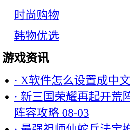
时尚购物
韩物优选
游戏资讯
·
X软件怎么设置成中文
·
新三国荣耀再起开荒
阵容攻略
08-03
·
最强祖师仙蛇兵法宝