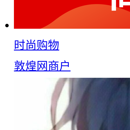
时尚购物
敦煌网商户