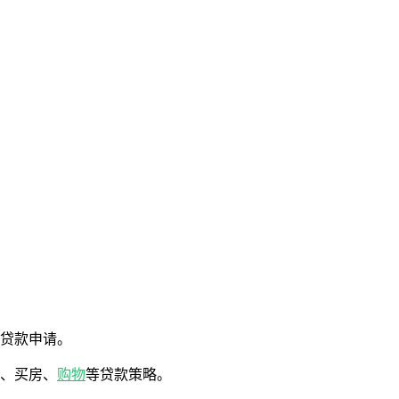
交贷款申请。
车、买房、
购物
等贷款策略。