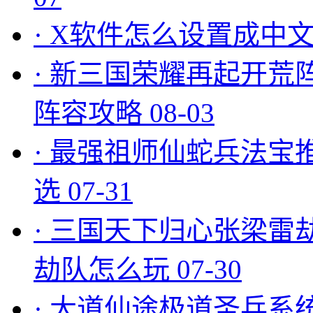
·
X软件怎么设置成中文
·
新三国荣耀再起开荒
阵容攻略
08-03
·
最强祖师仙蛇兵法宝
选
07-31
·
三国天下归心张梁雷
劫队怎么玩
07-30
·
大道仙途极道圣兵系