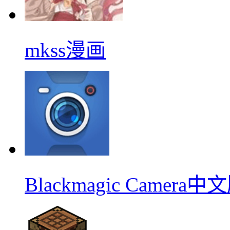
mkss漫画
Blackmagic Camera中