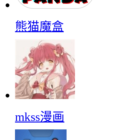
熊猫魔盒
mkss漫画