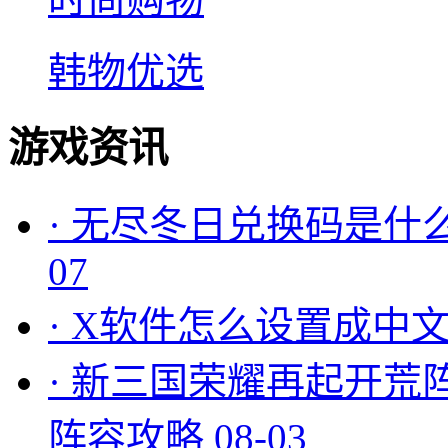
韩物优选
游戏资讯
·
无尽冬日兑换码是什么
07
·
X软件怎么设置成中文
·
新三国荣耀再起开荒
阵容攻略
08-03