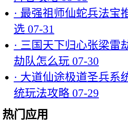
·
最强祖师仙蛇兵法宝
选
07-31
·
三国天下归心张梁雷
劫队怎么玩
07-30
·
大道仙途极道圣兵系
统玩法攻略
07-29
热门应用