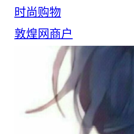
时尚购物
敦煌网商户