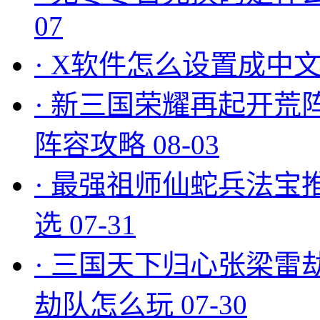
07
·
X软件怎么设置成中文
·
新三国荣耀再起开荒
阵容攻略
08-03
·
最强祖师仙蛇兵法宝
选
07-31
·
三国天下归心张梁雷
劫队怎么玩
07-30