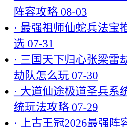
阵容攻略
08-03
·
最强祖师仙蛇兵法宝
选
07-31
·
三国天下归心张梁雷
劫队怎么玩
07-30
·
大道仙途极道圣兵系
统玩法攻略
07-29
·
上古王冠2026最强阵