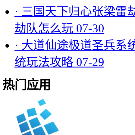
·
三国天下归心张梁雷
劫队怎么玩
07-30
·
大道仙途极道圣兵系
统玩法攻略
07-29
热门应用