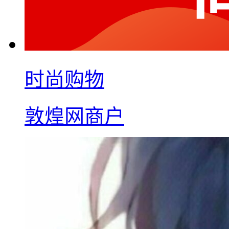
时尚购物
敦煌网商户