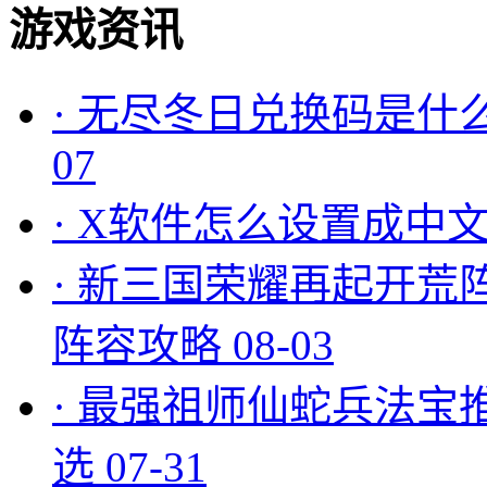
游戏资讯
·
无尽冬日兑换码是什么
07
·
X软件怎么设置成中文
·
新三国荣耀再起开荒
阵容攻略
08-03
·
最强祖师仙蛇兵法宝
选
07-31