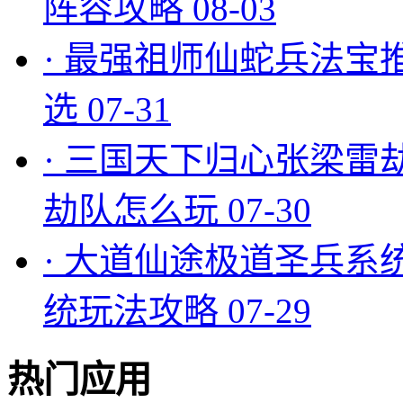
阵容攻略
08-03
·
最强祖师仙蛇兵法宝
选
07-31
·
三国天下归心张梁雷
劫队怎么玩
07-30
·
大道仙途极道圣兵系
统玩法攻略
07-29
热门应用