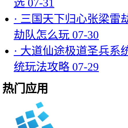
选
07-31
·
三国天下归心张梁雷
劫队怎么玩
07-30
·
大道仙途极道圣兵系
统玩法攻略
07-29
热门应用