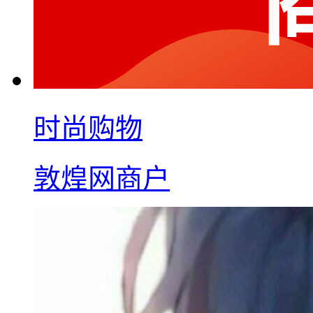
时尚购物
敦煌网商户