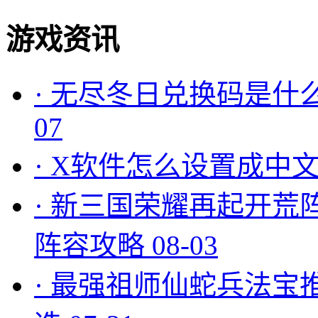
游戏资讯
·
无尽冬日兑换码是什么
07
·
X软件怎么设置成中文
·
新三国荣耀再起开荒
阵容攻略
08-03
·
最强祖师仙蛇兵法宝