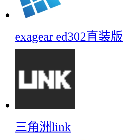
exagear ed302直装版
三角洲link