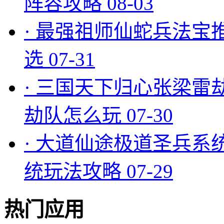
阵容攻略
08-03
·
最强祖师仙蛇兵法宝
选
07-31
·
三国天下归心张梁雷
劫队怎么玩
07-30
·
大道仙途极道圣兵系
统玩法攻略
07-29
热门应用