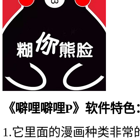
《噼哩噼哩P》软件特色
1.它里面的漫画种类非