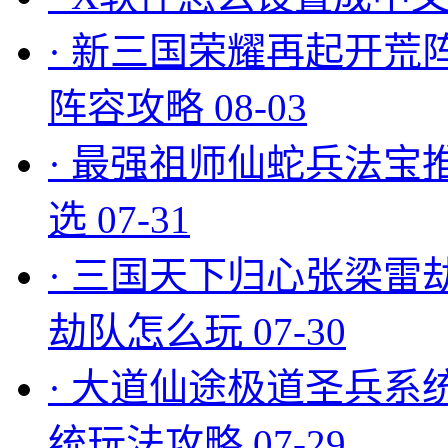
·
新三国荣耀再起开荒
阵容攻略
08-03
·
最强祖师仙蛇兵法宝
选
07-31
·
三国天下归心张梁雷
劫队怎么玩
07-30
·
大道仙途极道圣兵系
统玩法攻略
07-29