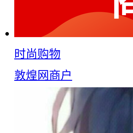
时尚购物
敦煌网商户