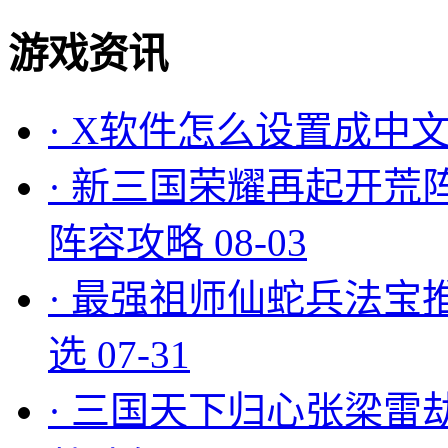
游戏资讯
·
X软件怎么设置成中文
·
新三国荣耀再起开荒
阵容攻略
08-03
·
最强祖师仙蛇兵法宝
选
07-31
·
三国天下归心张梁雷