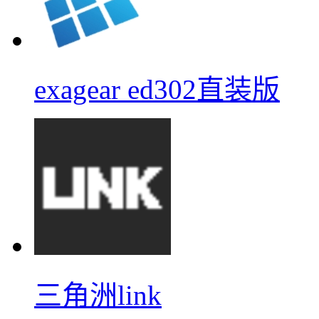
exagear ed302直装版
三角洲link