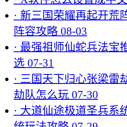
·
新三国荣耀再起开荒
阵容攻略
08-03
·
最强祖师仙蛇兵法宝
选
07-31
·
三国天下归心张梁雷
劫队怎么玩
07-30
·
大道仙途极道圣兵系
统玩法攻略
07-29