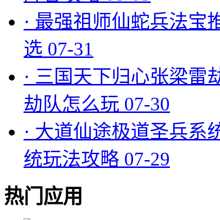
·
最强祖师仙蛇兵法宝
选
07-31
·
三国天下归心张梁雷
劫队怎么玩
07-30
·
大道仙途极道圣兵系
统玩法攻略
07-29
热门应用