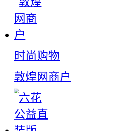
时尚购物
敦煌网商户