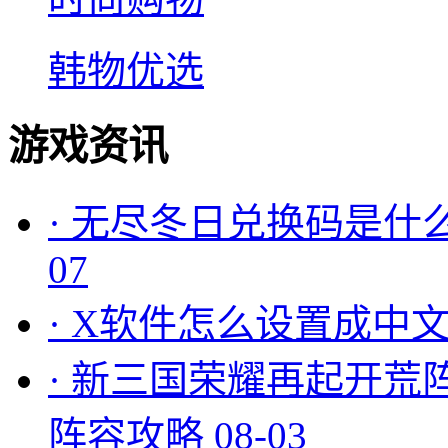
韩物优选
游戏资讯
·
无尽冬日兑换码是什么
07
·
X软件怎么设置成中文
·
新三国荣耀再起开荒
阵容攻略
08-03