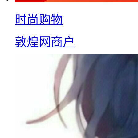
时尚购物
敦煌网商户