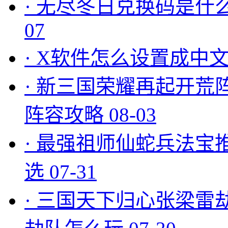
·
无尽冬日兑换码是什么
07
·
X软件怎么设置成中文
·
新三国荣耀再起开荒
阵容攻略
08-03
·
最强祖师仙蛇兵法宝
选
07-31
·
三国天下归心张梁雷