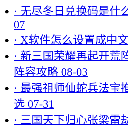
·
无尽冬日兑换码是什么
07
·
X软件怎么设置成中文
·
新三国荣耀再起开荒
阵容攻略
08-03
·
最强祖师仙蛇兵法宝
选
07-31
·
三国天下归心张梁雷