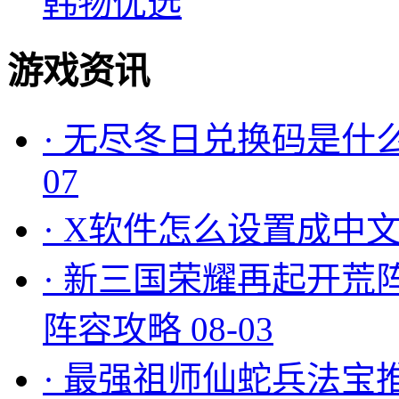
韩物优选
游戏资讯
·
无尽冬日兑换码是什么
07
·
X软件怎么设置成中文
·
新三国荣耀再起开荒
阵容攻略
08-03
·
最强祖师仙蛇兵法宝