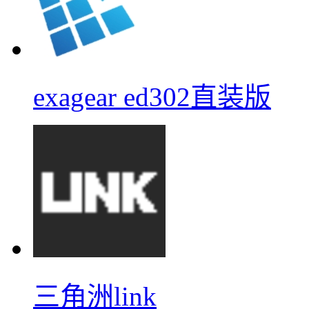
exagear ed302直装版
三角洲link