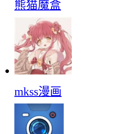
熊猫魔盒
mkss漫画