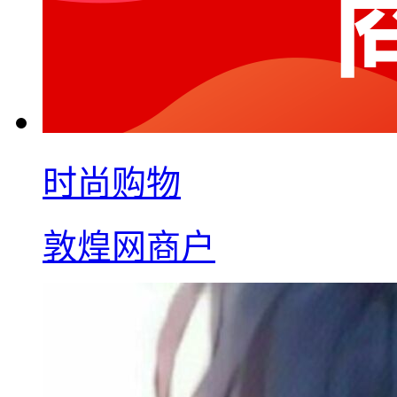
时尚购物
敦煌网商户