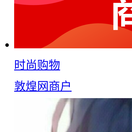
时尚购物
敦煌网商户