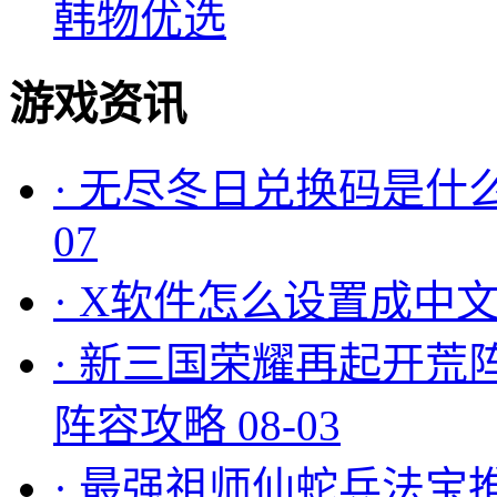
韩物优选
游戏资讯
·
无尽冬日兑换码是什么
07
·
X软件怎么设置成中文
·
新三国荣耀再起开荒
阵容攻略
08-03
·
最强祖师仙蛇兵法宝