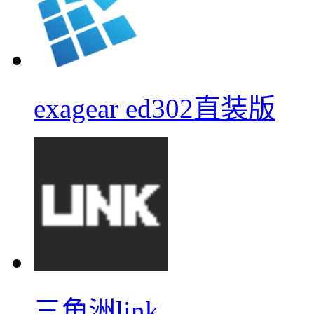
exagear ed302直装版
三角洲link