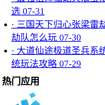
选
07-31
·
三国天下归心张梁雷
劫队怎么玩
07-30
·
大道仙途极道圣兵系
统玩法攻略
07-29
热门应用