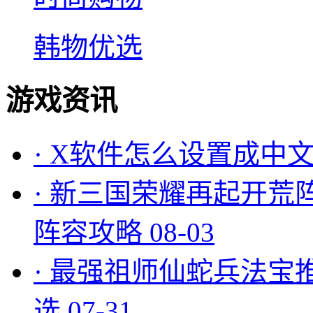
韩物优选
游戏资讯
·
X软件怎么设置成中文
·
新三国荣耀再起开荒
阵容攻略
08-03
·
最强祖师仙蛇兵法宝
选
07-31