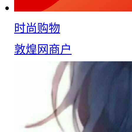
时尚购物
敦煌网商户