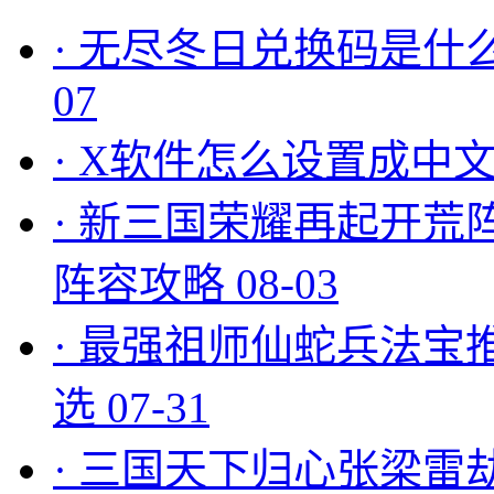
·
无尽冬日兑换码是什么
07
·
X软件怎么设置成中文
·
新三国荣耀再起开荒
阵容攻略
08-03
·
最强祖师仙蛇兵法宝
选
07-31
·
三国天下归心张梁雷