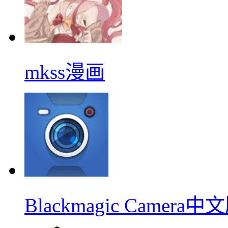
mkss漫画
Blackmagic Camera中