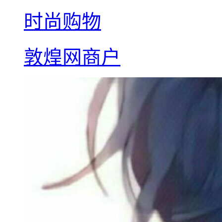
时尚购物
敦煌网商户