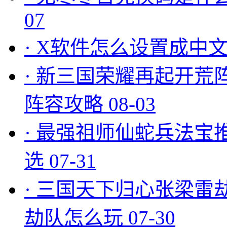
07
·
X软件怎么设置成中文
·
新三国荣耀再起开荒
阵容攻略
08-03
·
最强祖师仙蛇兵法宝
选
07-31
·
三国天下归心张梁雷
劫队怎么玩
07-30