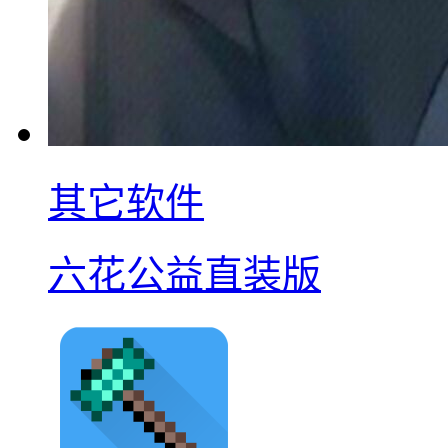
其它软件
六花公益直装版