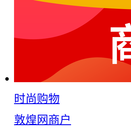
时尚购物
敦煌网商户