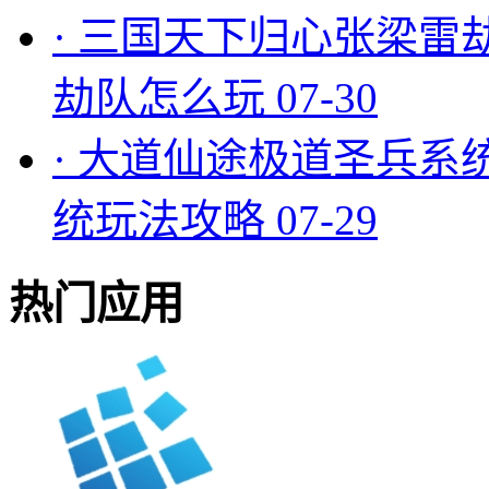
·
三国天下归心张梁雷
劫队怎么玩
07-30
·
大道仙途极道圣兵系
统玩法攻略
07-29
热门应用