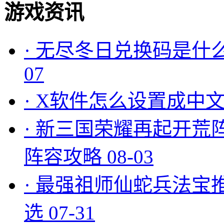
游戏资讯
·
无尽冬日兑换码是什么
07
·
X软件怎么设置成中文
·
新三国荣耀再起开荒
阵容攻略
08-03
·
最强祖师仙蛇兵法宝
选
07-31