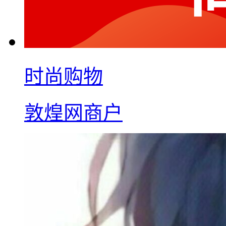
时尚购物
敦煌网商户