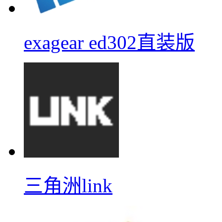
exagear ed302直装版
三角洲link