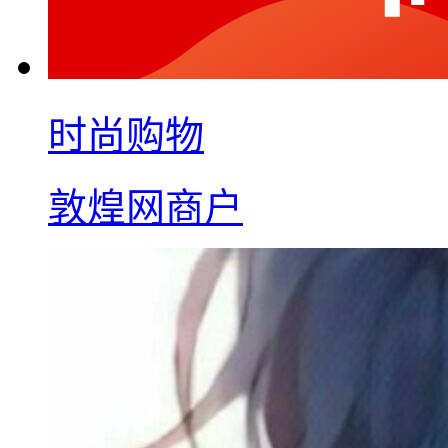
时尚购物
敦煌网商户