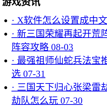
游戏资讯
·
X软件怎么设置成中文
·
新三国荣耀再起开荒
阵容攻略
08-03
·
最强祖师仙蛇兵法宝
选
07-31
·
三国天下归心张梁雷
劫队怎么玩
07-30