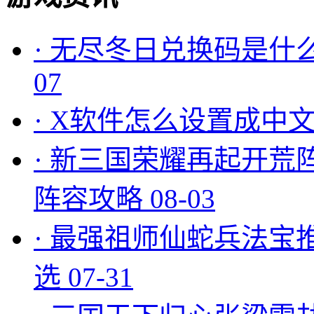
·
无尽冬日兑换码是什么
07
·
X软件怎么设置成中文
·
新三国荣耀再起开荒
阵容攻略
08-03
·
最强祖师仙蛇兵法宝
选
07-31