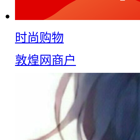
时尚购物
敦煌网商户