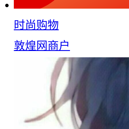
时尚购物
敦煌网商户