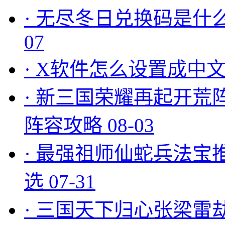
·
无尽冬日兑换码是什么
07
·
X软件怎么设置成中文
·
新三国荣耀再起开荒
阵容攻略
08-03
·
最强祖师仙蛇兵法宝
选
07-31
·
三国天下归心张梁雷