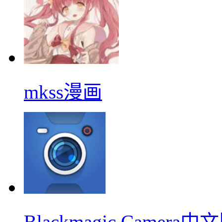
mkss漫画
Blackmagic Camera中