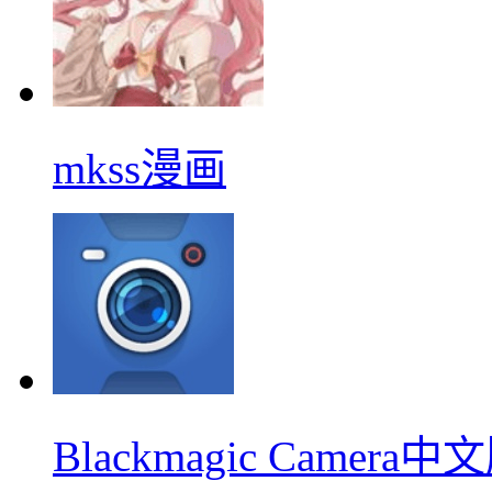
mkss漫画
Blackmagic Camera中