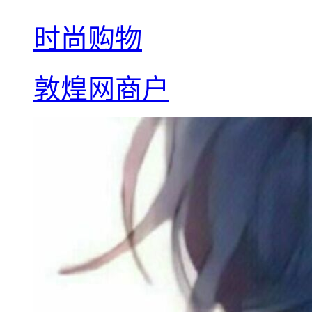
时尚购物
敦煌网商户