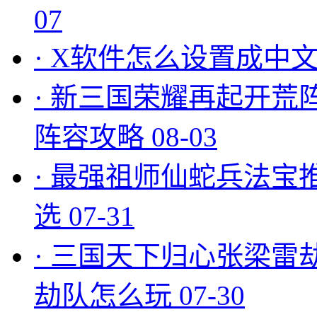
07
·
X软件怎么设置成中文
·
新三国荣耀再起开荒
阵容攻略
08-03
·
最强祖师仙蛇兵法宝
选
07-31
·
三国天下归心张梁雷
劫队怎么玩
07-30