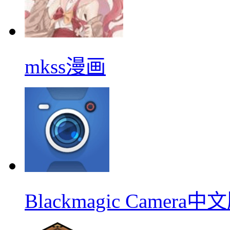
mkss漫画
Blackmagic Camera中