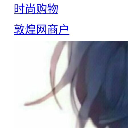
时尚购物
敦煌网商户