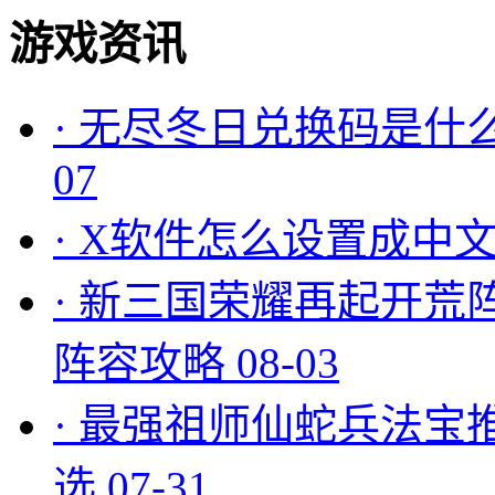
游戏资讯
·
无尽冬日兑换码是什么
07
·
X软件怎么设置成中文
·
新三国荣耀再起开荒
阵容攻略
08-03
·
最强祖师仙蛇兵法宝
选
07-31