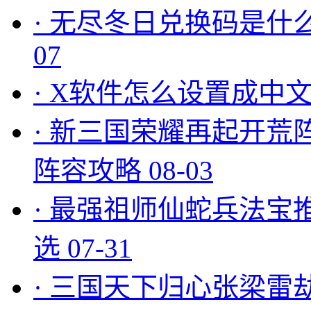
·
无尽冬日兑换码是什么
07
·
X软件怎么设置成中文
·
新三国荣耀再起开荒
阵容攻略
08-03
·
最强祖师仙蛇兵法宝
选
07-31
·
三国天下归心张梁雷