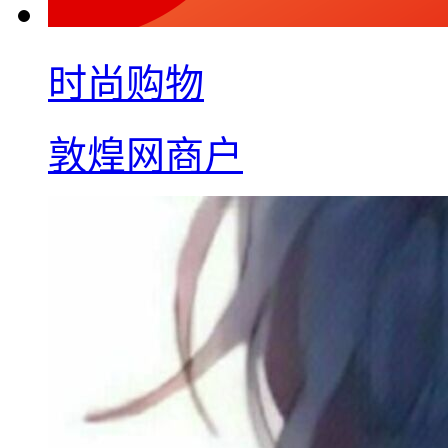
时尚购物
敦煌网商户